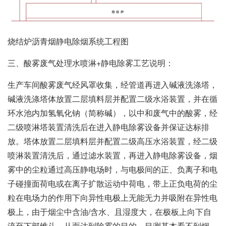
烧结炉沥青烟静电除烟系统工程图
三、酸雾废气处理水喷淋+静电除雾工艺说明：
生产车间酸雾废气经风罩收集，经管道再进入碱液洗涤塔，
碱液洗涤塔体放置二层填料层并配置二级水浴装置，并在循
环水池内加氢氧化钠（简称碱），以中和废气中的酸雾，经
二级喷淋塔装置清洗后在进入静电除雾设备并保证达标排
放。塔体放置二层填料层并配置二级高压水浴装置，经二级
喷淋装置清洗后，通过滤水装置，再进入静电除雾设备，烟
雾中的尘粒通过高压静电场时，与电极间的正、负离子和电
子碰撞面荷电或在离子扩散运动中荷电，带上正负电荷的尘
粒在电场力的作用下向异性电极上无能无力并吸附在异性电
极上，由于烟尘中含油/含水、且湿度大，在极板上向下自
流至下部锥斗，从面达到除雾的目的。目测基本看不到烟