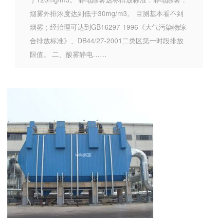
烟雾外排浓度达到低于30mg/m3。 目测基本看不到
烟雾；经治理可达到GB16297-1996《大气污染物综
合排放标准》、DB44/27-2001二类区第一时段排放
限值。 二、酸雾静电……