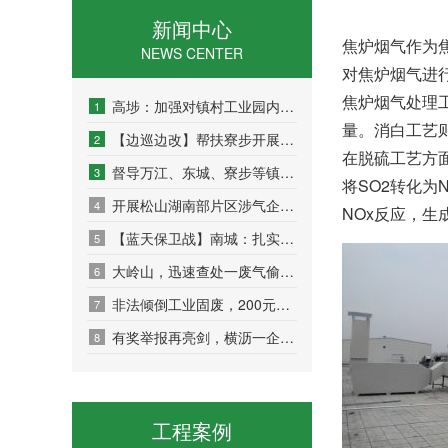
新闻中心
焦炉烟气作为
NEWS CENTER
对焦炉烟气进
焦炉烟气处理
高埗：加强对镇村工业园内企业环境监管
1
量。消白工艺
【边巡边改】帮扶寮步开展全面巡查整改攻坚工作
2
在脱硫工艺方
督导万江、东城、寮步等镇街水污染防治工作
3
将SO2转化为
开展松山湖南部片区涉气企业专项执法行动
4
NOx反应，
【蓝天保卫战】南城：扎实开展大气污染专项治理
5
大岭山，迅速查处一废气偷排企业
6
非法倾倒工业固废，200元获利换10万元重罚！
7
有奖举报再亮剑，横沥一企业废气直排被查处
8
工程案例