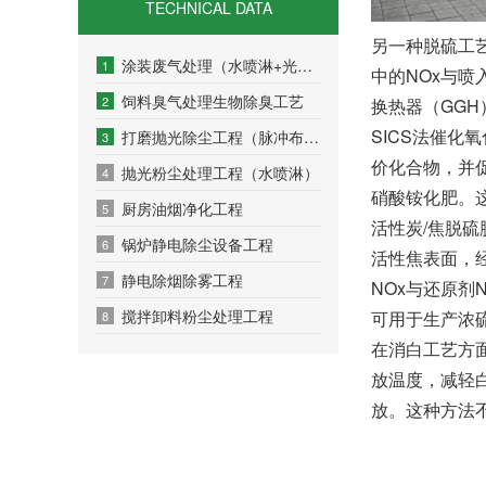
TECHNICAL DATA
另一种脱硫工
涂装废气处理（水喷淋+光催化+活性炭吸附）
1
中的NOx与喷
饲料臭气处理生物除臭工艺
2
换热器（GG
SICS法催
打磨抛光除尘工程（脉冲布袋除尘）
3
价化合物，并
抛光粉尘处理工程（水喷淋）
4
硝酸铵化肥。
厨房油烟净化工程
5
活性炭/焦脱
锅炉静电除尘设备工程
6
活性焦表面，
静电除烟除雾工程
7
NOx与还原剂
搅拌卸料粉尘处理工程
可用于生产浓
8
在消白工艺方
放温度，减轻
放。这种方法