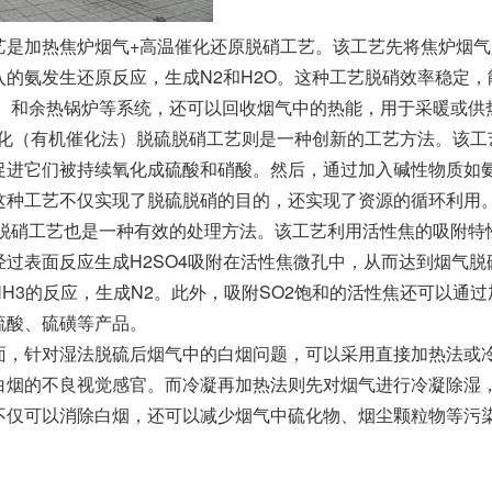
艺是加热焦炉烟气+高温催化还原脱硝工艺。该工艺先将焦炉烟
入的氨发生还原反应，生成N2和H2O。这种工艺脱硝效率稳定
H）和余热锅炉等系统，还可以回收烟气中的热能，用于采暖或供
化氧化（有机催化法）脱硫脱硝工艺则是一种创新的工艺方法。该工
促进它们被持续氧化成硫酸和硝酸。然后，通过加入碱性物质如
这种工艺不仅实现了脱硫脱硝的目的，还实现了资源的循环利用
硫脱硝工艺也是一种有效的处理方法。该工艺利用活性焦的吸附特性
经过表面反应生成H2SO4吸附在活性焦微孔中，从而达到烟气
NH3的反应，生成N2。此外，吸附SO2饱和的活性焦还可以通
硫酸、硫磺等产品。
面，针对湿法脱硫后烟气中的白烟问题，可以采用直接加热法或
白烟的不良视觉感官。而冷凝再加热法则先对烟气进行冷凝除湿
不仅可以消除白烟，还可以减少烟气中硫化物、烟尘颗粒物等污