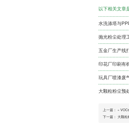
以下相关文章
水洗涤塔与PP
抛光粉尘处理
五金厂生产线
印花厂印刷有
玩具厂喷漆废
大颗粒粉尘预
上一篇： «
VO
下一篇：
大颗粒